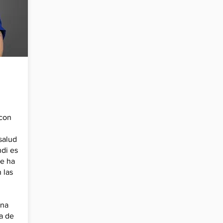
 con
salud
ndi es
se ha
 las
una
a de