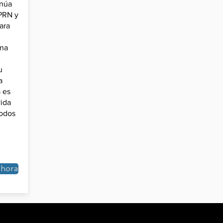
inúa
 PRN y
ara
una
u
a
 es
vida
todos
n
ahora