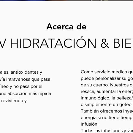
Acerca de
IV HIDRATACIÓN & BI
Como servicio médico gra
ales, antioxidantes y
puede personalizar su go
 vía intravenosa que pasa
de su cuerpo. Nuestros go
íneo y no pasa por el
resaca, aumentar la energ
una absorción más rápida
inmunológico, la belleza/p
, reviviendo y
o simplemente un goteo b
También ofrecemos inyec
energía si no tiene tiemp
infusión.
Todas las infusiones y v