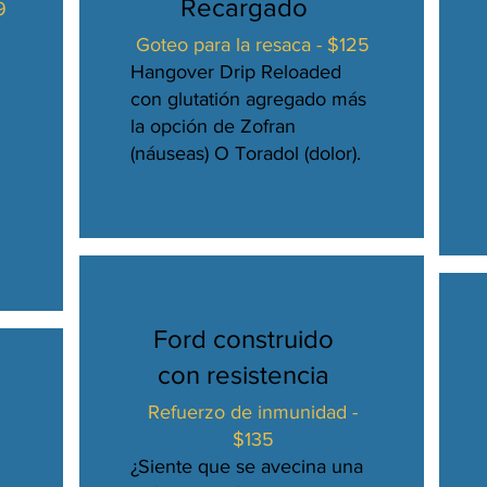
Recargado
9
Goteo para la resaca - $125
Hangover Drip Reloaded
con glutatión agregado más
la opción de Zofran
(náuseas) O Toradol (dolor).
Ford construido
con resistencia
Refuerzo de inmunidad -
$135
¿Siente que se avecina una