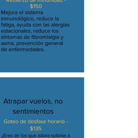
Refuerzo de inmunidad -
$150
Mejora el sistema
inmunológico, reduce la
fatiga, ayuda con las alergias
estacionales, reduce los
síntomas de fibromialgia y
asma, prevención general
de enfermedades.
Atrapar vuelos, no
sentimientos
Goteo de desfase horario -
$135
¿Eres de los que adora subirse a