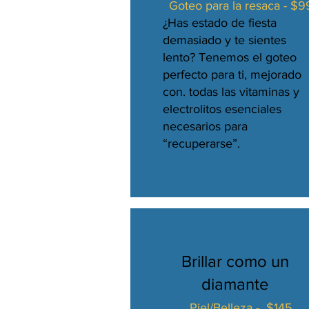
Goteo para la resaca - $9
¿Has estado de fiesta
demasiado y te sientes
lento? Tenemos el goteo
perfecto para ti, mejorado
con. todas las vitaminas y
electrolitos esenciales
necesarios para
“recuperarse”.
Brillar como un
diamante
Piel/Belleza - $145