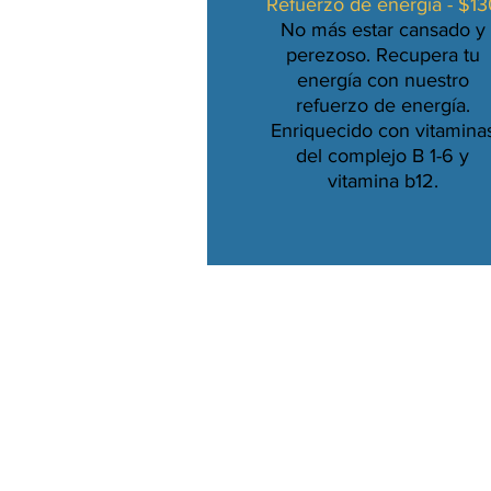
Refuerzo de energía - $13
No más estar cansado y
perezoso. Recupera tu
energía con nuestro
refuerzo de energía.
Enriquecido con vitamina
del complejo B 1-6 y
vitamina b12.