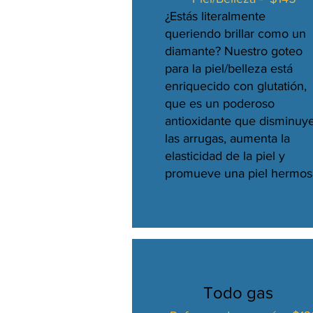
¿Estás literalmente
queriendo brillar como un
diamante? Nuestro goteo
para la piel/belleza está
enriquecido con glutatión,
que es un poderoso
antioxidante que disminuy
las arrugas, aumenta la
elasticidad de la piel y
promueve una piel hermos
Todo gas