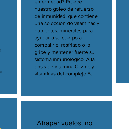
enfermedad? Pruebe
nuestro goteo de refuerzo
de inmunidad, que contiene
una selección de vitaminas y
nutrientes. minerales para
ayudar a su cuerpo a
combatir el resfriado o la
e
gripe y mantener fuerte su
sistema inmunológico. Alta
dosis de vitamina C, zinc y
a.
vitaminas del complejo B.
Atrapar vuelos, no