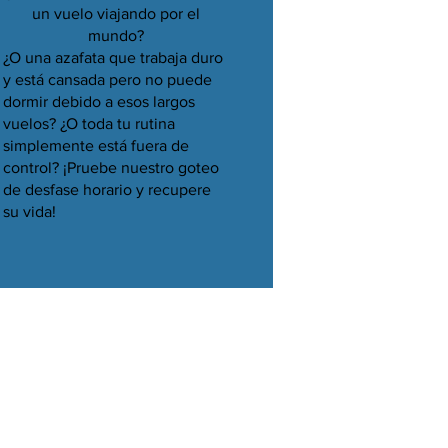
un vuelo viajando por el
mundo?
¿O una azafata que trabaja duro
y está cansada pero no puede
dormir debido a esos largos
vuelos? ¿O toda tu rutina
simplemente está fuera de
control? ¡Pruebe nuestro goteo
de desfase horario y recupere
su vida!