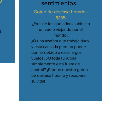
0
sentimientos
Goteo de desfase horario -
$135
¿Eres de los que adora subirse a
un vuelo viajando por el
s
mundo?
¿O una azafata que trabaja duro
y está cansada pero no puede
dormir debido a esos largos
vuelos? ¿O toda tu rutina
simplemente está fuera de
control? ¡Pruebe nuestro goteo
de desfase horario y recupere
su vida!