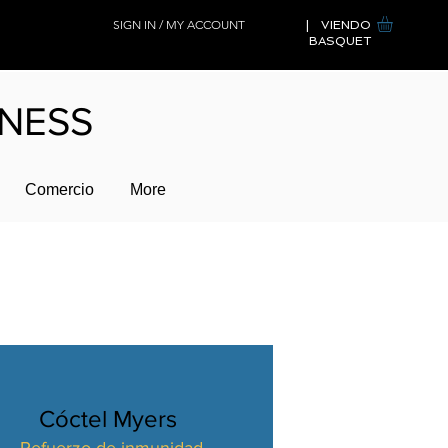
SIGN IN / MY ACCOUNT
| VIENDO
BASQUET
LNESS
Comercio
More
Cóctel Myers